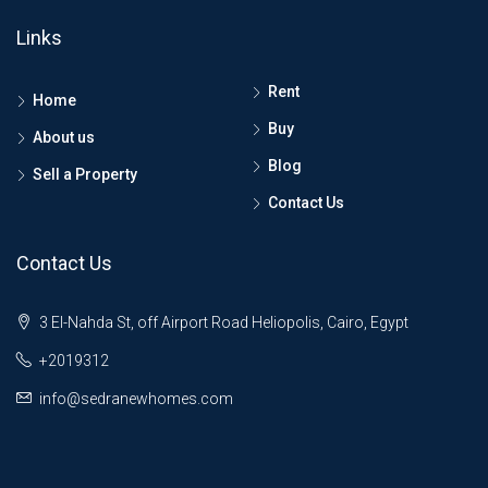
Links
Rent
Home
Buy
About us
Blog
Sell a Property
Contact Us
Contact Us
3 El-Nahda St, off Airport Road Heliopolis, Cairo, Egypt
+2019312
info@sedranewhomes.com