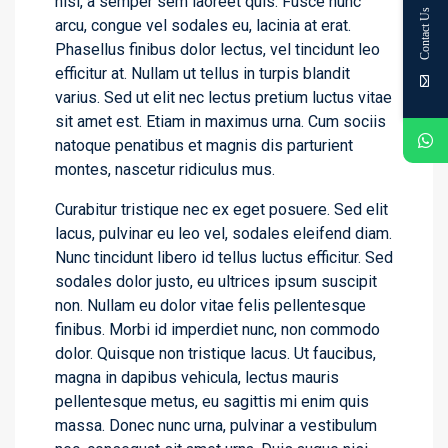
nisl, a semper sem laoreet quis. Fusce nunc
Contact Us
arcu, congue vel sodales eu, lacinia at erat.
Phasellus finibus dolor lectus, vel tincidunt leo
efficitur at. Nullam ut tellus in turpis blandit
varius. Sed ut elit nec lectus pretium luctus vitae
sit amet est. Etiam in maximus urna. Cum sociis
natoque penatibus et magnis dis parturient
montes, nascetur ridiculus mus.
Curabitur tristique nec ex eget posuere. Sed elit
lacus, pulvinar eu leo vel, sodales eleifend diam.
Nunc tincidunt libero id tellus luctus efficitur. Sed
sodales dolor justo, eu ultrices ipsum suscipit
non. Nullam eu dolor vitae felis pellentesque
finibus. Morbi id imperdiet nunc, non commodo
dolor. Quisque non tristique lacus. Ut faucibus,
magna in dapibus vehicula, lectus mauris
pellentesque metus, eu sagittis mi enim quis
massa. Donec nunc urna, pulvinar a vestibulum